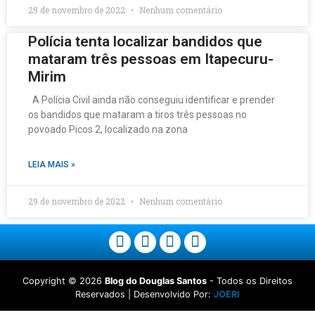
29 de novembro de 2022
Nenhum comentário
Polícia tenta localizar bandidos que
mataram três pessoas em Itapecuru-
Mirim
A Polícia Civil ainda não conseguiu identificar e prender
os bandidos que mataram a tiros três pessoas no
povoado Picos 2, localizado na zona
LEIA MAIS »
29 de novembro de 2022
Nenhum comentário
Copyright ©
2026
Blog do Douglas Santos
- Todos os Direitos
Reservados | Desenvolvido Por:
JOERI