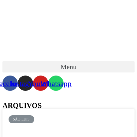
Skip
to
content
Menu
acebook
Instagram
Youtube
Whatsapp
ARQUIVOS
SÃO LUIS