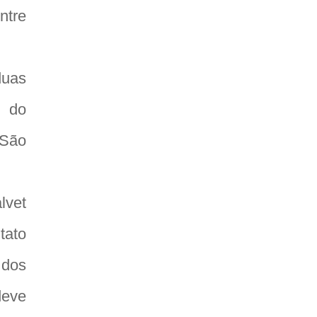
ntre
duas
 do
 São
lvet
tato
 dos
deve