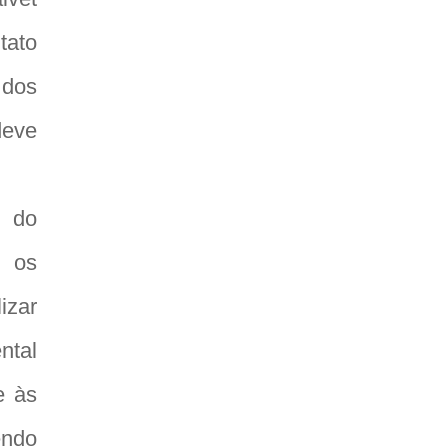
tato
 dos
deve
o do
m os
izar
ntal
e às
endo