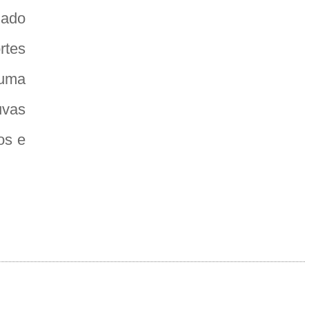
gado
tes
 uma
vas
os e