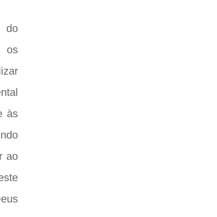
o do
m os
izar
ntal
e às
endo
r ao
este
Deus