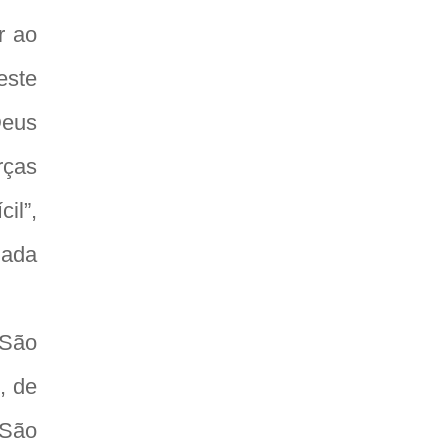
r ao
este
Deus
rças
il”,
gada
 São
, de
 São