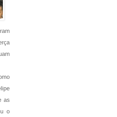
eram
erça
uam
como
lipe
e as
ou o