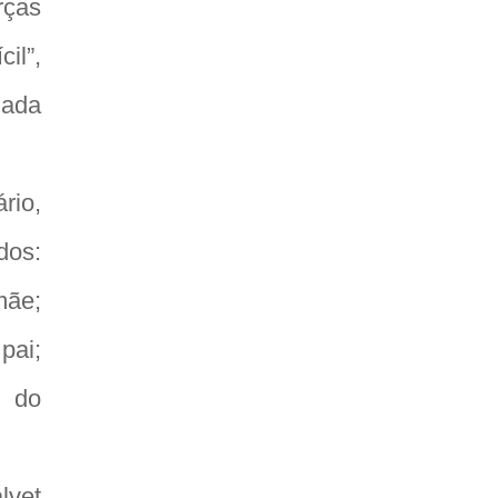
rças
il”,
gada
rio,
dos:
mãe;
pai;
o do
lvet