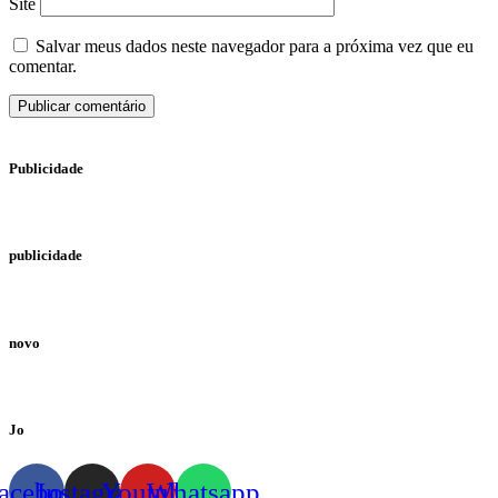
Site
Salvar meus dados neste navegador para a próxima vez que eu
comentar.
Publicidade
publicidade
novo
Jo
acebook
Instagram
Youtube
Whatsapp