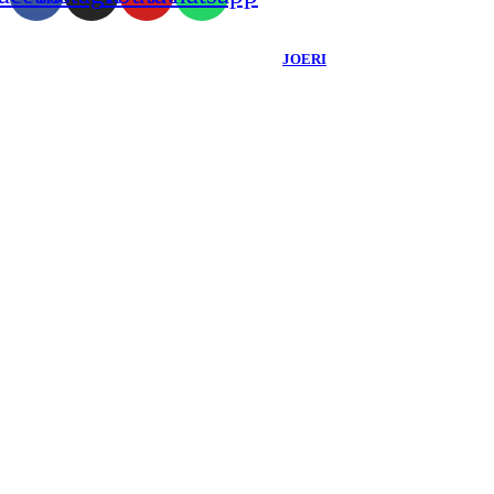
Copyright ©
2026
Blog do Douglas Santos
- Todos os Direitos Reservados |
Desenvolvido Por:
JOERI