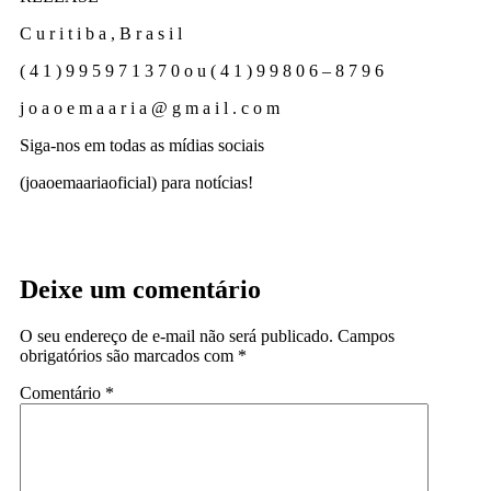
C u r i t i b a , B r a s i l
( 4 1 ) 9 9 5 9 7 1 3 7 0 o u ( 4 1 ) 9 9 8 0 6 – 8 7 9 6
j o a o e m a a r i a @ g m a i l . c o m
Siga-nos em todas as mídias sociais
(joaoemaariaoficial) para notícias!
Deixe um comentário
O seu endereço de e-mail não será publicado.
Campos
obrigatórios são marcados com
*
Comentário
*