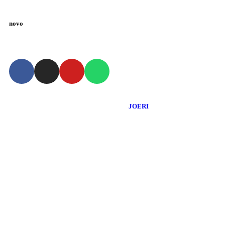
novo
Copyright ©
2026
Blog do Douglas Santos
- Todos os Direitos Reservados |
Desenvolvido Por:
JOERI