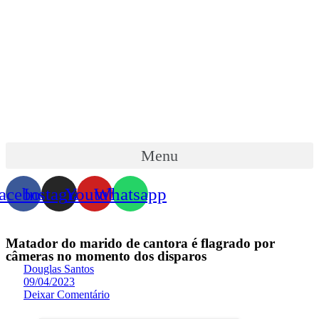
Skip
to
content
Menu
acebook
Instagram
Youtube
Whatsapp
Matador do marido de cantora é flagrado por
câmeras no momento dos disparos
Douglas Santos
09/04/2023
Deixar Comentário