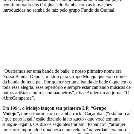
bem-humorado dos Originais do Samba com as inovações
introduzidas no samba de raiz pelo grupo Fundo de Quintal.
“Queríamos ser uma banda de baile, e nosso primeiro nome era
Nossa Banda. Depois, mudou para Grupo Molejo que era o nome
da banda do meu pai. Por querer ser uma banda de baile é que temos
toda essa alegria, esse repertório e sempre estar cantando músicas de
outros artistas e outros companheiros”, disse Anderson ao jornal “O
AbreCampense”.
Em 1994, o
Molejo lançou seu primeiro LP, “Grupo
Molejo”,
que estourou com o samba-rock “Caçamba” (“está tudo aí
/ que papo legal / estão dizendo lá no gueto / que você tem um
suingue legal”). Os discos seguintes trariam “Paparico” (“arranjei
um carro importado / uma beca e um celular / na verdade era tudo