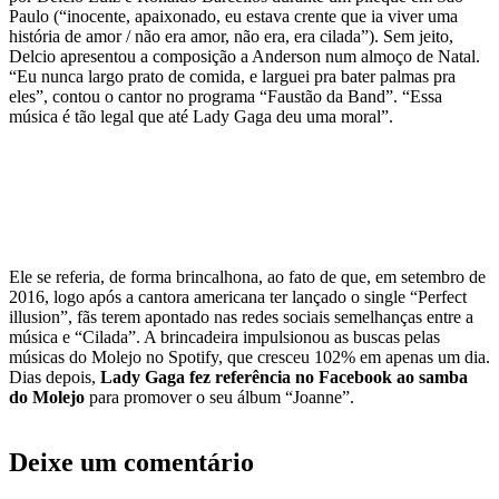
Paulo (“inocente, apaixonado, eu estava crente que ia viver uma
história de amor / não era amor, não era, era cilada”). Sem jeito,
Delcio apresentou a composição a Anderson num almoço de Natal.
“Eu nunca largo prato de comida, e larguei pra bater palmas pra
eles”, contou o cantor no programa “Faustão da Band”. “Essa
música é tão legal que até Lady Gaga deu uma moral”.
Ele se referia, de forma brincalhona, ao fato de que, em setembro de
2016, logo após a cantora americana ter lançado o single “Perfect
illusion”, fãs terem apontado nas redes sociais semelhanças entre a
música e “Cilada”. A brincadeira impulsionou as buscas pelas
músicas do Molejo no Spotify, que cresceu 102% em apenas um dia.
Dias depois,
Lady Gaga fez referência no Facebook ao samba
do Molejo
para promover o seu álbum “Joanne”.
Deixe um comentário