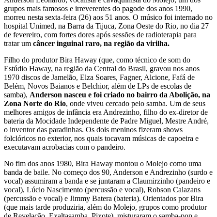
grupos mais famosos e irreverentes do pagode dos anos 1990,
morreu nesta sexta-feira (26) aos 51 anos. O músico foi internado no
hospital Unimed, na Barra da Tijuca, Zona Oeste do Rio, no dia 27
de fevereiro, com fortes dores após sessões de radioterapia para
tratar um
câncer inguinal raro, na região da virilha.
Filho do produtor Bira Haway (que, como técnico de som do
Estúdio Haway, na região da Central do Brasil, gravou nos anos
1970 discos de Jamelão, Elza Soares, Fagner, Alcione, Fafá de
Belém, Novos Baianos e Belchior, além de LPs de escolas de
samba),
Anderson nasceu e foi criado no bairro da Abolição, na
Zona Norte do Rio
, onde viveu cercado pelo samba. Um de seus
melhores amigos de infância era Andrezinho, filho do ex-diretor de
bateria da Mocidade Independente de Padre Miguel, Mestre André,
o inventor das paradinhas. Os dois meninos fizeram shows
folclóricos no exterior, nos quais tocavam músicas de capoeira e
executavam acrobacias com o pandeiro.
No fim dos anos 1980, Bira Haway montou o Molejo como uma
banda de baile. No começo dos 90, Anderson e Andrezinho (surdo e
vocal) assumiram a banda e se juntaram a Claumirzinho (pandeiro e
vocal), Lúcio Nascimento (percussão e vocal), Robson Calazans
(percussão e vocal) e Jimmy Batera (bateria). Orientados por Bira
(que mais tarde produziria, além do Molejo, grupos como produtor
de Revelação, Exaltasamba, Pixote), misturaram o samba-pop e