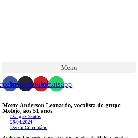
Skip
to
content
Menu
acebook
Instagram
Youtube
Whatsapp
Morre Anderson Leonardo, vocalista do grupo
Molejo, aos 51 anos
Douglas Santos
26/04/2024
Deixar Comentário
Anderson Leonardo, vocalista e cavaquinista do Molejo, um dos