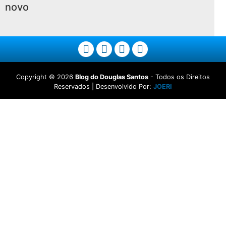
novo
Copyright ©
2026
Blog do Douglas Santos
- Todos os Direitos
Reservados | Desenvolvido Por:
JOERI